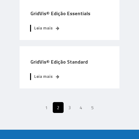
GridVis® Edição Essentials
Leia mais
GridVis® Edição Standard
Leia mais
1
2
3
4
5