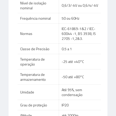
Nível de isolação
0,6/3/-kV ou 0,6/4/-kV
nominal
Frequência nominal
50 ou 60Hz
IEC-61869-1&2 / IEC-
Normas
60044 -1, BS 3938, IS
2705 -1,2&3.
Classe de Precisão
0.5 a 1
Temperatura de
-25 até +40°C
operação
Temperatura de
-50 até +80°C
armazenamento
Até 95%, sem
Umidade
condensação
Grau de proteção
IP20
Altitude
até 2000m