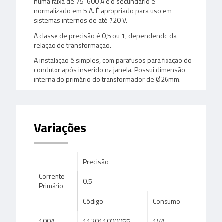
numa faixa de 75-600 A e o secundário é
normalizado em 5 A. É apropriado para uso em
sistemas internos de até 720 V.
A classe de precisão é 0,5 ou 1, dependendo da
relação de transformação.
A instalação é simples, com parafusos para fixação do
condutor após inserido na janela. Possui dimensão
interna do primário do transformador de Ø26mm.
Variações
Precisão
Corrente
0.5
Primário
Código
Consumo
100A
112011000055
1VA