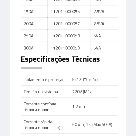
150A
112011000056
2.5VA
200A
112011000057
2.5VA
250A
112011000058
5VA
300A
112011000059
5VA
Especificações Técnicas
Isolamento e proteção
E (120°C máx)
Tensão do sistema
720V (Máx)
Corrente contínua
1,2 x In
térmica nominal
Corrente rápida
60 x In, 1 s (Max 40kA)
térmica nominal (Ith)