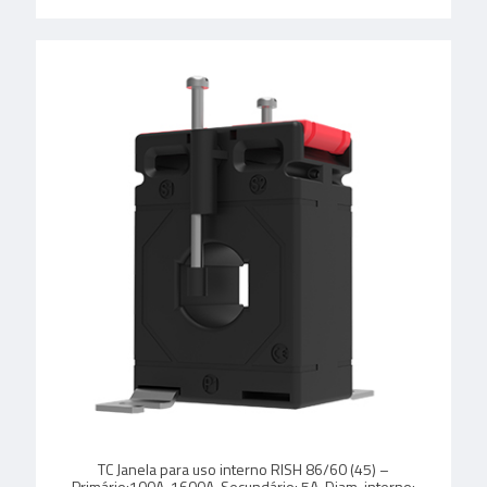
TC Janela para uso interno RISH 86/60 (45) –
Primário:100A-1600A, Secundário: 5A, Diam. interno: