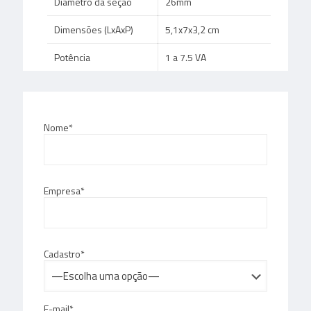
Diâmetro da seção
26mm
Dimensões (LxAxP)
5,1x7x3,2 cm
Potência
1 a 7.5 VA
Nome*
Empresa*
Cadastro*
E-mail*