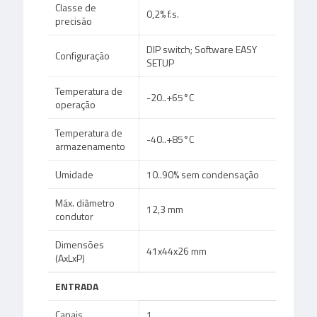
Classe de
0,2% f.s.
precisão
DIP switch; Software EASY
Configuração
SETUP
Temperatura de
-20..+65°C
operação
Temperatura de
-40..+85°C
armazenamento
Umidade
10..90% sem condensação
Máx. diâmetro
12,3 mm
condutor
Dimensões
41x44x26 mm
(AxLxP)
ENTRADA
Canais
1