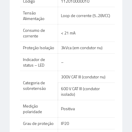
Código
112010000010
Tensão
Loop de corrente (5..28VCC)
Alimentação
Consumo de
< 21 mA
corrente
Proteção Isolação
3kVca (em condutor nu)
Indicador de
–
status – LED
300V CAT III (condutor nu)
Categoria de
sobretensão
600 V CAT III (condutor
isolado)
Medição
Positiva
polaridade
Grau de proteção
IP20