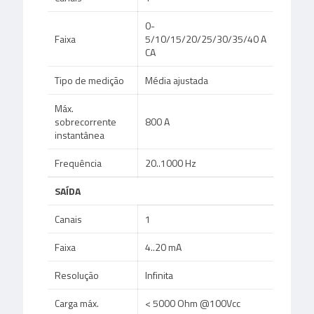
0-
Faixa
5/10/15/20/25/30/35/40 A
CA
Tipo de medição
Média ajustada
Máx.
sobrecorrente
800 A
instantânea
Frequência
20..1000 Hz
SAÍDA
Canais
1
Faixa
4..20 mA
Resolução
Infinita
Carga máx.
< 5000 Ohm @100Vcc