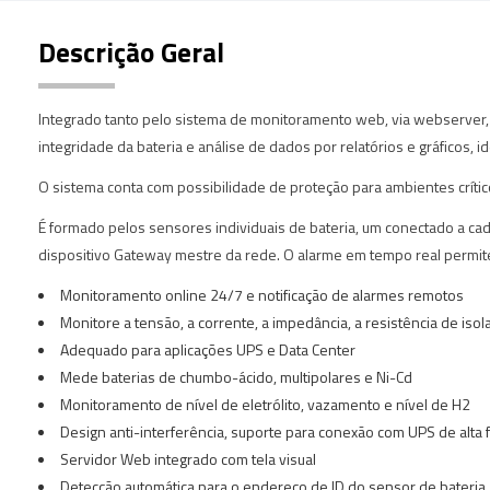
Descrição Geral
Integrado tanto pelo sistema de monitoramento web, via webserver,
integridade da bateria e análise de dados por relatórios e gráficos,
O sistema conta com possibilidade de proteção para ambientes críti
É formado pelos sensores individuais de bateria, um conectado a ca
dispositivo Gateway mestre da rede. O alarme em tempo real permit
Monitoramento online 24/7 e notificação de alarmes remotos
Monitore a tensão, a corrente, a impedância, a resistência de iso
Adequado para aplicações UPS e Data Center
Mede baterias de chumbo-ácido, multipolares e Ni-Cd
Monitoramento de nível de eletrólito, vazamento e nível de H2
Design anti-interferência, suporte para conexão com UPS de alta 
Servidor Web integrado com tela visual
Detecção automática para o endereço de ID do sensor de bateria