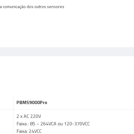
 a comunicação dos outros sensores
PBMS9000Pro
2 x AC 220V
Faixa : 85 ~ 264VCA ou 120-370VCC
Faixa: 24VCC