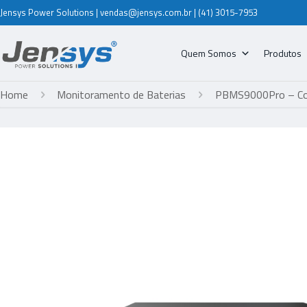
Jensys Power Solutions | vendas@jensys.com.br | (41) 3015-7953
Quem Somos
Produtos
Home
Monitoramento de Baterias
PBMS9000Pro – Con