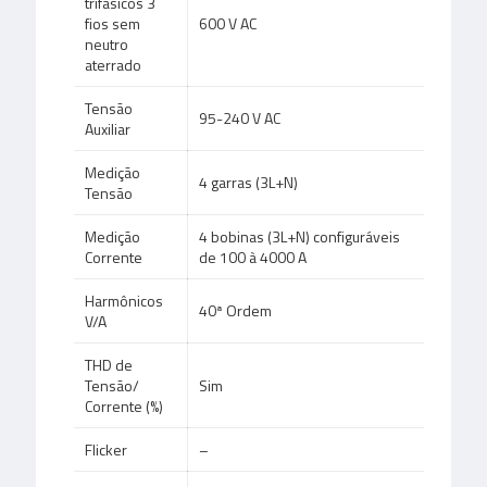
trifásicos 3
fios sem
600 V AC
neutro
aterrado
Tensão
95-240 V AC
Auxiliar
Medição
4 garras (3L+N)
Tensão
Medição
4 bobinas (3L+N) configuráveis
Corrente
de 100 à 4000 A
Harmônicos
40ª Ordem
V/A
THD de
Tensão/
Sim
Corrente (%)
Flicker
–