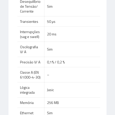
Desequilíbrio
de Tensão/
Sim
Corrente
Transientes
50 µs
Interrupções
20 ms
(sag e swell)
Oscilografia
Sim
V/ A
Precisão V/ A
0,1% / 0,2 %
Classe A (EN
–
61000-4-30)
Lógica
Jasic
integrada
Memória
256 MB
Ethernet
Sim